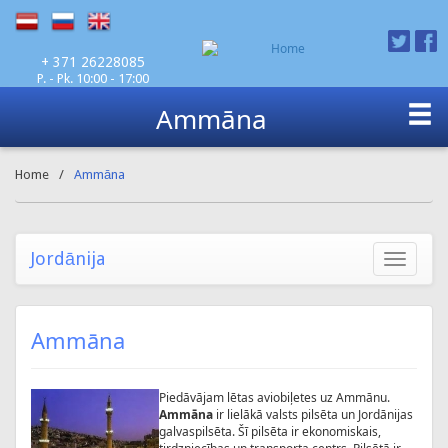
P. - Pk. 10:00 - 17:00
+ 371 26228085
Ammāna
Home
/
Ammāna
Jordānija
Toggle
navigatio
Ammāna
Piedāvājam lētas aviobiļetes uz Ammānu.
Ammāna
ir lielākā valsts pilsēta un Jordānijas
galvaspilsēta. Šī pilsēta ir ekonomiskais,