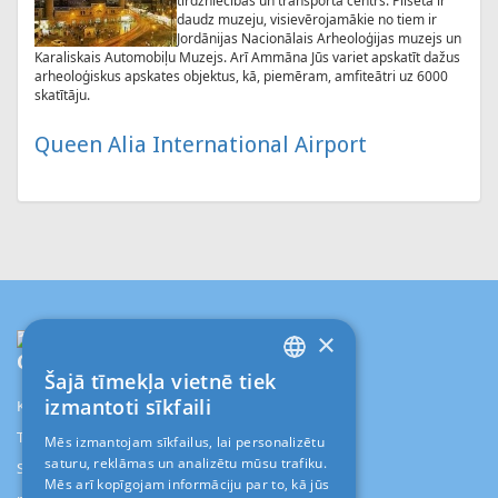
tirdzniecības un transporta centrs. Pilsētā ir
daudz muzeju, visievērojamākie no tiem ir
Jordānijas Nacionālais Arheoloģijas muzejs un
Karaliskais Automobiļu Muzejs. Arī Ammāna Jūs variet apskatīt dažus
arheoloģiskus apskates objektus, kā, piemēram, amfiteātri uz 6000
skatītāju.
Queen Alia International Airport
×
Contact
Info
Šajā tīmekļa vietnē tiek
LATVIAN
izmantoti sīkfaili
Kr.Barona 88/1-114d, Rīga, LV-1001
RUS
TŪRISMA AĢENTŪRA "ALANI"
Mēs izmantojam sīkfailus, lai personalizētu
saturu, reklāmas un analizētu mūsu trafiku.
ENGLISH
SIA "ALANI"
Mēs arī kopīgojam informāciju par to, kā jūs