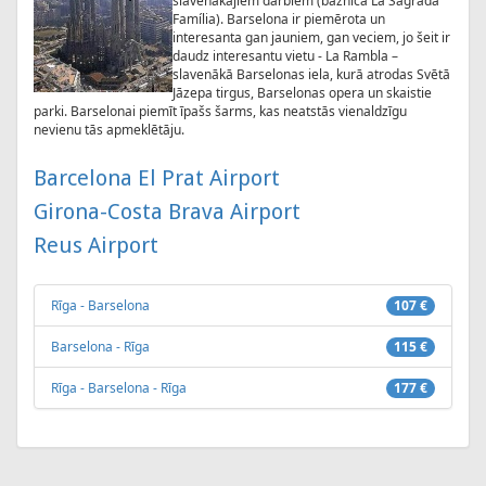
slavenākajiem darbiem (baznīca La Sagrada
Família). Barselona ir piemērota un
interesanta gan jauniem, gan veciem, jo šeit ir
daudz interesantu vietu - La Rambla –
slavenākā Barselonas iela, kurā atrodas Svētā
Jāzepa tirgus, Barselonas opera un skaistie
parki. Barselonai piemīt īpašs šarms, kas neatstās vienaldzīgu
nevienu tās apmeklētāju.
Barcelona El Prat Airport
Girona-Costa Brava Airport
Reus Airport
Rīga - Barselona
107 €
Barselona - Rīga
115 €
Rīga - Barselona - Rīga
177 €