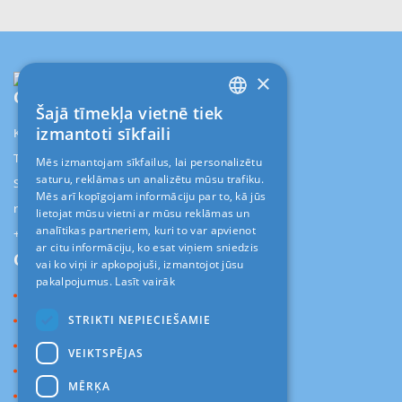
×
Contact
Info
Šajā tīmekļa vietnē tiek
LATVIAN
izmantoti sīkfaili
Kr.Barona 88/1-114d, Rīga, LV-1001
RUS
TŪRISMA AĢENTŪRA "ALANI"
Mēs izmantojam sīkfailus, lai personalizētu
saturu, reklāmas un analizētu mūsu trafiku.
ENGLISH
SIA "ALANI"
Mēs arī kopīgojam informāciju par to, kā jūs
reg.nr 40103407265
lietojat mūsu vietni ar mūsu reklāmas un
analītikas partneriem, kuri to var apvienot
+371 26228085
ar citu informāciju, ko esat viņiem sniedzis
Customer
Support
vai ko viņi ir apkopojuši, izmantojot jūsu
pakalpojumus.
Lasīt vairāk
Ceļojumi
STRIKTI NEPIECIEŠAMIE
Info
Lietošanas noteikumi
VEIKTSPĒJAS
Kontakti
MĒRĶA
News