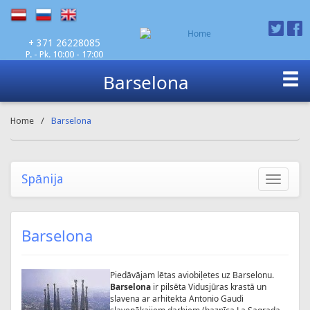
P. - Pk. 10:00 - 17:00
+ 371 26228085
Barselona
Home
/
Barselona
Spānija
Toggle
navigatio
Barselona
Piedāvājam lētas aviobiļetes uz Barselonu.
Barselona
ir
pilsēta Vidusjūras krastā un
slavena ar arhitekta Antonio Gaudi