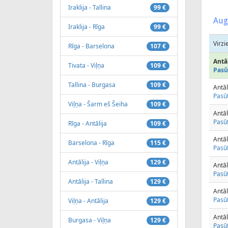
Iraklija - Tallina
99 €
Aug
Iraklija - Rīga
99 €
Virzi
Rīga - Barselona
107 €
Antāl
Tivata - Viļņa
109 €
Pasū
Tallina - Burgasa
109 €
Antāl
Pasūt
Viļņa - Šarm eš Šeiha
109 €
Antāl
Pasūt
Rīga - Antālija
109 €
Antāl
Barselona - Rīga
115 €
Pasūt
Antālija - Viļņa
129 €
Antāl
Pasūt
Antālija - Tallina
129 €
Antāl
Pasūt
Viļņa - Antālija
129 €
Antāl
Burgasa - Viļņa
129 €
Pasūt