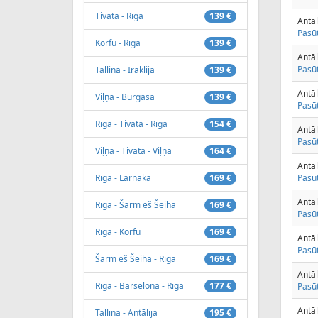
Tivata - Rīga
139 €
Antāl
Pasūt
Korfu - Rīga
139 €
Antāl
Pasūt
Tallina - Iraklija
139 €
Antāl
Viļņa - Burgasa
139 €
Pasūt
Rīga - Tivata - Rīga
154 €
Antāl
Pasūt
Viļņa - Tivata - Viļņa
164 €
Antāl
Rīga - Larnaka
169 €
Pasūt
Antāl
Rīga - Šarm eš Šeiha
169 €
Pasūt
Rīga - Korfu
169 €
Antāl
Pasūt
Šarm eš Šeiha - Rīga
169 €
Antāl
Rīga - Barselona - Rīga
177 €
Pasūt
Antāl
Tallina - Antālija
195 €