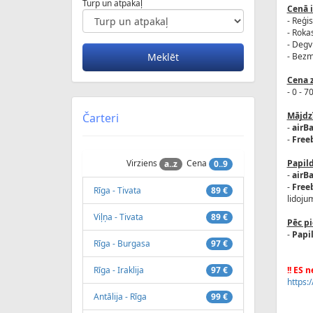
Turp un atpakaļ
Cenā i
- Reģis
- Roka
- Degv
- Bezm
Cena z
- 0 - 7
Mājdz
Čarteri
-
airBa
-
Freeb
Virziens
Cena
Papil
a..z
0..9
-
airBa
-
Freeb
Rīga - Tivata
89 €
lidoju
Viļņa - Tivata
89 €
Pēc p
-
Papi
Rīga - Burgasa
97 €
Rīga - Iraklija
97 €
!! ES 
https:
Antālija - Rīga
99 €