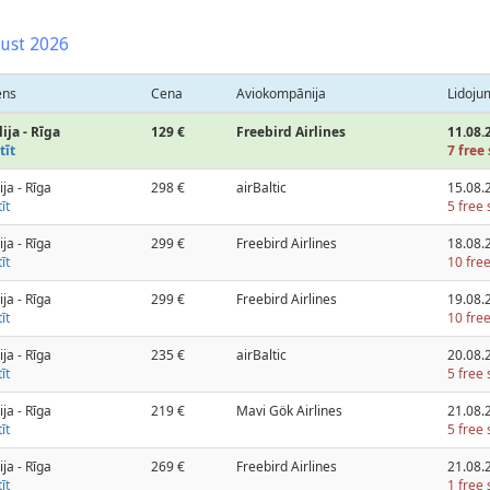
ust 2026
ens
Cena
Aviokompānija
Lidoju
ija - Rīga
129 €
Freebird Airlines
11.08.
tīt
7 free 
ija - Rīga
298 €
airBaltic
15.08.
īt
5 free 
ija - Rīga
299 €
Freebird Airlines
18.08.
īt
10 free
ija - Rīga
299 €
Freebird Airlines
19.08.
īt
10 free
ija - Rīga
235 €
airBaltic
20.08.
īt
5 free 
ija - Rīga
219 €
Mavi Gök Airlines
21.08.
īt
5 free 
ija - Rīga
269 €
Freebird Airlines
21.08.
īt
1 free 