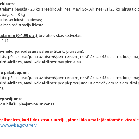
ekļauts:
trējamā bagāža - 20 kg (Freebird Airlines, Mavi Gök Airlines) vai 23 kg (airBaltic, 
s bagāža - 8 kg;
ielas un lidostu nodevas;
aksas reģistrācija lidostā.
īdainim (0-1.99 g.v.)
, bez atsevišķās sēdvietas:
0 EUR.
īvnieku pārvadāšana salonā
(tikai kaķi un suņi):
ltic
: pēc pieprasījuma uz atsevišķiem reisiem, ne vēlāk par 48 st. pirms lidojuma;
ird Airlines, Mavi Gök Airlines
: nav pieejama.
du pakalpojumi
:
ltic
: pēc pieprasījuma uz atsevišķiem reisiem, ne vēlāk par 48 st. pirms lidojuma;
ird Airlines, Mavi Gök Airlines
: pēc pieprasījuma uz atsevišķiem reisiem, tikai
ma.
ieprasījuma:
ldu biļešu
pieejamība un cenas.
nepilsoņiem, kuri lido uz/caur Turciju, pirms lidojuma ir jānoformē E-Vīza vi
//www.evisa.gov.tr/en/