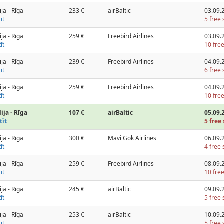
ija - Rīga
233 €
airBaltic
03.09.
īt
5 free 
ija - Rīga
259 €
Freebird Airlines
03.09.
īt
10 free
ija - Rīga
239 €
Freebird Airlines
04.09.
īt
6 free 
ija - Rīga
259 €
Freebird Airlines
04.09.
īt
10 free
ija - Rīga
107 €
airBaltic
05.09.
tīt
5 free 
ija - Rīga
300 €
Mavi Gök Airlines
06.09.
īt
4 free 
ija - Rīga
259 €
Freebird Airlines
08.09.
īt
10 free
ija - Rīga
245 €
airBaltic
09.09.
īt
5 free 
ija - Rīga
253 €
airBaltic
10.09.
īt
5 free 