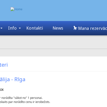
Info
Kontakti
News
Mana rezervāc
teri
ālija - Rīga
RIX
r norādīta "sākot no" 1 personai.
 skaits par norādīto cenu ir ierobežots.