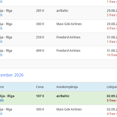
īt
1 free 
ija - Rīga
285 €
airBaltic
29.08.
īt
5 free 
ija - Rīga
300 €
Mavi Gök Airlines
29.08.
īt
4 free 
ija - Rīga
259 €
Freebird Airlines
31.08.
īt
1 free 
ija - Rīga
499 €
Freebird Airlines
31.08.
īt
10 free
tember 2026
ens
Cena
Aviokompānija
Lidoju
ija - Rīga
107 €
airBaltic
02.09.
tīt
5 free 
ija - Rīga
300 €
Mavi Gök Airlines
02.09.
īt
4 free 