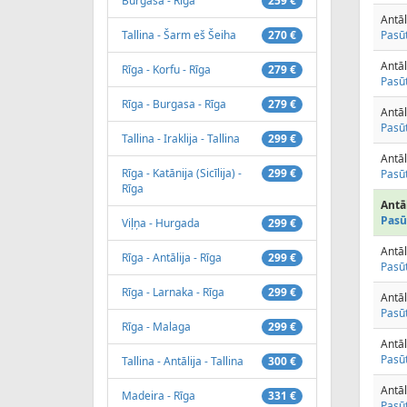
Burgasa - Rīga
259 €
Antāl
Tallina - Šarm eš Šeiha
270 €
Pasūt
Antāl
Rīga - Korfu - Rīga
279 €
Pasūt
Rīga - Burgasa - Rīga
279 €
Antāl
Pasūt
Tallina - Iraklija - Tallina
299 €
Antāl
Rīga - Katānija (Sicīlija) -
299 €
Pasūt
Rīga
Antāl
Pasū
Viļņa - Hurgada
299 €
Antāl
Rīga - Antālija - Rīga
299 €
Pasūt
Rīga - Larnaka - Rīga
299 €
Antāl
Pasūt
Rīga - Malaga
299 €
Antāl
Pasūt
Tallina - Antālija - Tallina
300 €
Antāl
Madeira - Rīga
331 €
Pasūt