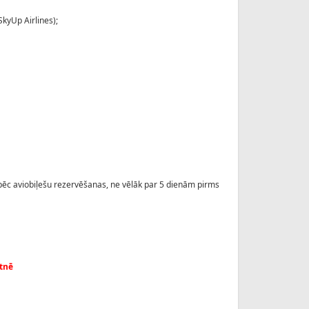
SkyUp Airlines);
 pēc aviobiļešu rezervēšanas, ne vēlāk par 5 dienām pirms
etnē