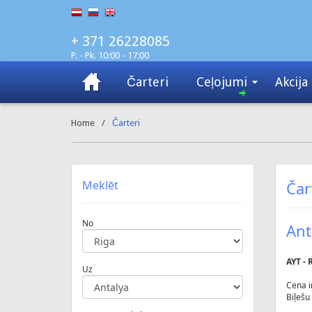
+ 371 26228085
P. - Pk. 10:00 - 17:00
Čarteri
Ceļojumi
Akcija
Home
/
Čarteri
Meklēt
Čar
No
Ant
AYT - 
Uz
Cena i
Biļešu