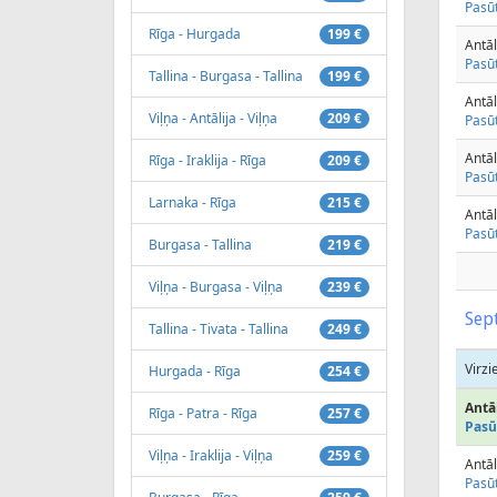
Pasūt
Rīga - Hurgada
199 €
Antāl
Pasūt
Tallina - Burgasa - Tallina
199 €
Antāl
Viļņa - Antālija - Viļņa
209 €
Pasūt
Antāl
Rīga - Iraklija - Rīga
209 €
Pasūt
Larnaka - Rīga
215 €
Antāl
Pasūt
Burgasa - Tallina
219 €
Viļņa - Burgasa - Viļņa
239 €
Sep
Tallina - Tivata - Tallina
249 €
Virzi
Hurgada - Rīga
254 €
Antāl
Rīga - Patra - Rīga
257 €
Pasū
Viļņa - Iraklija - Viļņa
259 €
Antāl
Pasūt