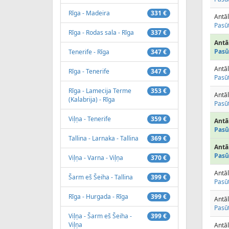
Rīga - Madeira
331 €
Antāl
Pasūt
Rīga - Rodas sala - Rīga
337 €
Antāl
Pasū
Tenerife - Rīga
347 €
Antāl
Rīga - Tenerife
347 €
Pasūt
Rīga - Lamecija Terme
353 €
Antāl
(Kalabrija) - Rīga
Pasūt
Viļņa - Tenerife
359 €
Antāl
Pasū
Tallina - Larnaka - Tallina
369 €
Antāl
Pasū
Viļņa - Varna - Viļņa
370 €
Antāl
Šarm eš Šeiha - Tallina
399 €
Pasūt
Rīga - Hurgada - Rīga
399 €
Antāl
Pasūt
Viļņa - Šarm eš Šeiha -
399 €
Viļņa
Antāl