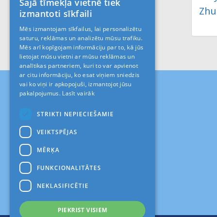
Šajā tīmekļa vietnē tiek
LATVIAN
Zhul
izmantoti sīkfaili
RUS
Mēs izmantojam sīkfailus, lai personalizētu
saturu, reklāmas un analizētu mūsu trafiku.
ENGLISH
Mēs arī kopīgojam informāciju par to, kā jūs
lietojat mūsu vietni ar mūsu reklāmas un
analītikas partneriem, kuri to var apvienot
ar citu informāciju, ko esat viņiem sniedzis
vai ko viņi ir apkopojuši, izmantojot jūsu
pakalpojumus.
Lasīt vairāk
STRIKTI NEPIECIEŠAMIE
VEIKTSPĒJAS
MĒRĶA
FUNKCIONALITĀTES
NEKLASIFICĒTIE
PIEKRIST VISIEM