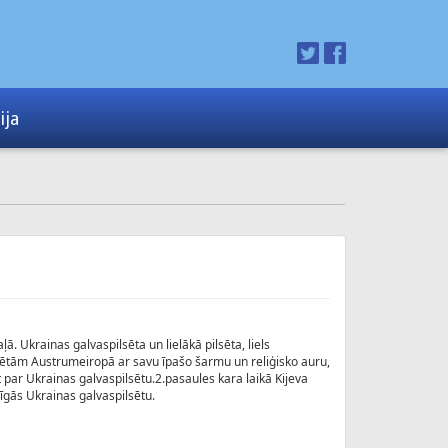
ija
. Ukrainas galvaspilsēta un lielākā pilsēta, liels
lsētām Austrumeiropā ar savu īpašo šarmu un reliģisko auru,
 par Ukrainas galvaspilsētu.2.pasaules kara laikā Kijeva
rīgās Ukrainas galvaspilsētu.