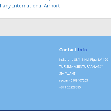
iany International Airport
Contact
Info
Kr.Barona 88/1-114d, Rīga, LV-1001
TŪRISMA AĢENTŪRA "ALANI"
SIA "ALANI"
reg.nr 40103407265
+371 26228085