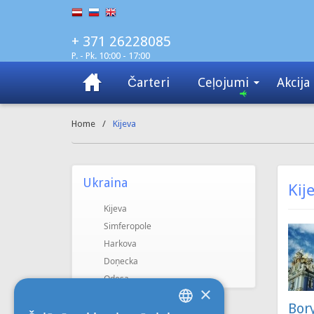
+ 371 26228085
P. - Pk. 10:00 - 17:00
Čarteri
Ceļojumi
Akcija
Home
/
Kijeva
Ukraina
Kij
Kijeva
Simferopole
Harkova
Doņecka
Odesa
×
Bory