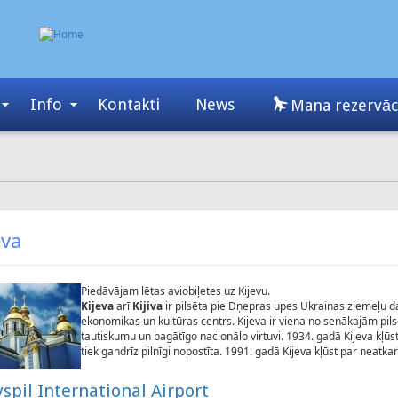
Info
Kontakti
News
Mana rezervāc
eva
Piedāvājam lētas aviobiļetes uz Kijevu.
Kijeva
arī
Kijiva
ir pilsēta pie Dņepras upes Ukrainas ziemeļu daļā
ekonomikas un kultūras centrs. Kijeva ir viena no senākajām pi
tautiskumu un bagātīgo nacionālo virtuvi. 1934. gadā Kijeva kļūst
tiek gandrīz pilnīgi nopostīta. 1991. gadā Kijeva kļūst par neatka
spil International Airport