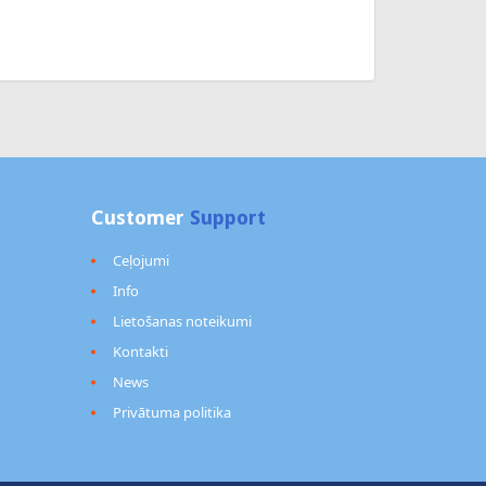
Customer
Support
Ceļojumi
Info
Lietošanas noteikumi
Kontakti
News
Privātuma politika