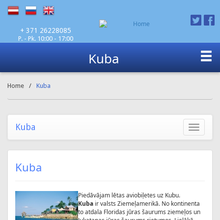
P. - Pk. 10:00 - 17:00
+ 371 26228085
Kuba
Home
/
Kuba
Kuba
Toggle
navigatio
Kuba
Piedāvājam lētas aviobiļetes uz Kubu.
Kuba
ir valsts Ziemeļamerikā. No kontinenta
to atdala Floridas jūras šaurums ziemeļos un