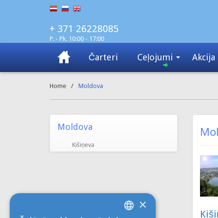
+ 371 26228085
P. - Pk. 10:00 - 17:00
Čarteri
Ceļojumi
Akcija
Home
/
Moldova
Moldova
Mo
Kišiņeva
×
Kiš