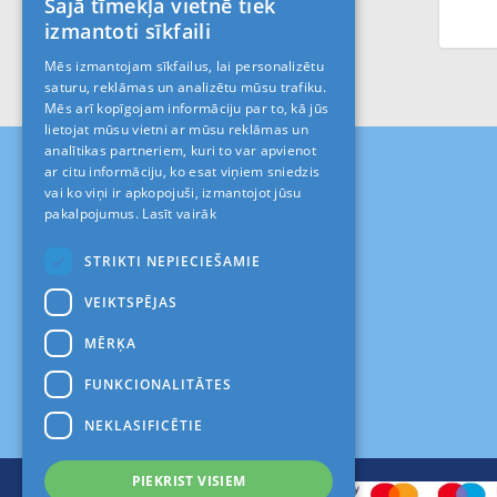
Šajā tīmekļa vietnē tiek
LATVIAN
izmantoti sīkfaili
RUS
Mēs izmantojam sīkfailus, lai personalizētu
saturu, reklāmas un analizētu mūsu trafiku.
ENGLISH
Mēs arī kopīgojam informāciju par to, kā jūs
lietojat mūsu vietni ar mūsu reklāmas un
analītikas partneriem, kuri to var apvienot
ar citu informāciju, ko esat viņiem sniedzis
vai ko viņi ir apkopojuši, izmantojot jūsu
pakalpojumus.
Lasīt vairāk
STRIKTI NEPIECIEŠAMIE
VEIKTSPĒJAS
MĒRĶA
FUNKCIONALITĀTES
NEKLASIFICĒTIE
PIEKRIST VISIEM