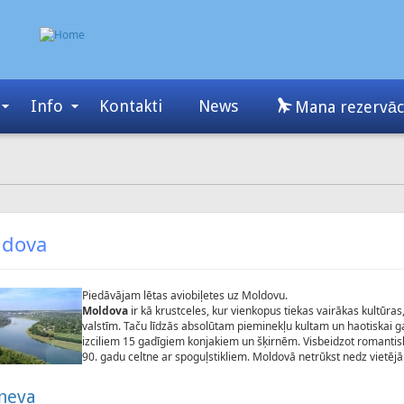
Info
Kontakti
News
Mana rezervāc
ldova
Piedāvājam lētas aviobiļetes uz Moldovu.
Moldova
ir kā krustceles, kur vienkopus tiekas vairākas kultūras
valstīm. Taču līdzās absolūtam pieminekļu kultam un haotiskai ga
izciliem 15 gadīgiem konjakiem un šķirnēm. Visbeidzot romantiskā 
90. gadu celtne ar spoguļstikliem. Moldovā netrūkst nedz vietējā 
iņeva