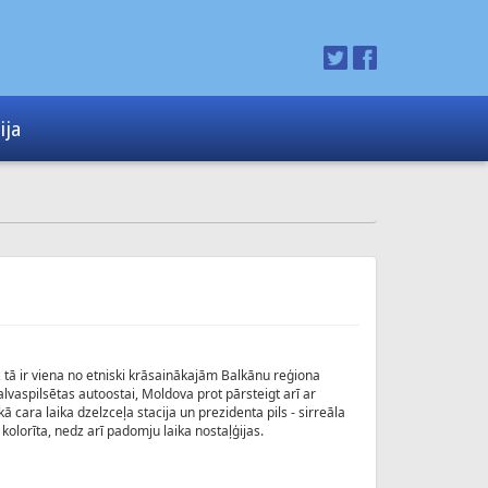
ija
, tā ir viena no etniski krāsainākajām Balkānu reģiona
lvaspilsētas autoostai, Moldova prot pārsteigt arī ar
cara laika dzelzceļa stacija un prezidenta pils - sirreāla
kolorīta, nedz arī padomju laika nostaļģijas.