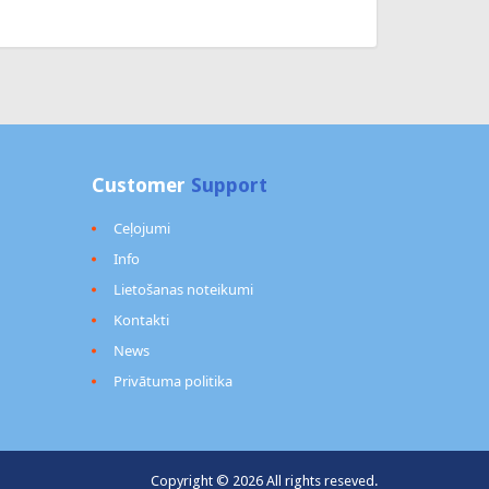
Customer
Support
Ceļojumi
Info
Lietošanas noteikumi
Kontakti
News
Privātuma politika
Copyright © 2026 All rights reseved.