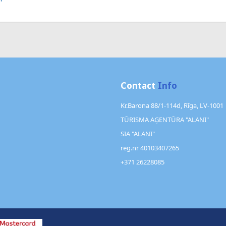
Contact
Info
Kr.Barona 88/1-114d, Rīga, LV-1001
TŪRISMA AĢENTŪRA "ALANI"
SIA "ALANI"
reg.nr 40103407265
+371 26228085