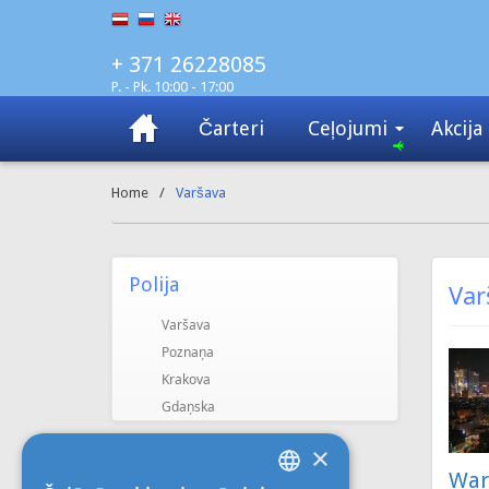
+ 371 26228085
P. - Pk. 10:00 - 17:00
Čarteri
Ceļojumi
Akcija
Home
/
Varšava
Polija
Var
Varšava
Poznaņa
Krakova
Gdaņska
×
War