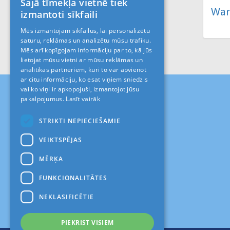
Šajā tīmekļa vietnē tiek
LATVIAN
War
izmantoti sīkfaili
RUS
Mēs izmantojam sīkfailus, lai personalizētu
saturu, reklāmas un analizētu mūsu trafiku.
ENGLISH
Mēs arī kopīgojam informāciju par to, kā jūs
lietojat mūsu vietni ar mūsu reklāmas un
analītikas partneriem, kuri to var apvienot
ar citu informāciju, ko esat viņiem sniedzis
vai ko viņi ir apkopojuši, izmantojot jūsu
pakalpojumus.
Lasīt vairāk
STRIKTI NEPIECIEŠAMIE
VEIKTSPĒJAS
MĒRĶA
FUNKCIONALITĀTES
NEKLASIFICĒTIE
PIEKRIST VISIEM