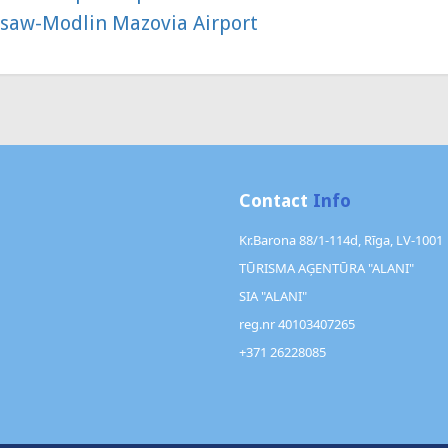
saw-Modlin Mazovia Airport
Contact
Info
Kr.Barona 88/1-114d, Rīga, LV-1001
TŪRISMA AĢENTŪRA "ALANI"
SIA "ALANI"
reg.nr 40103407265
+371 26228085