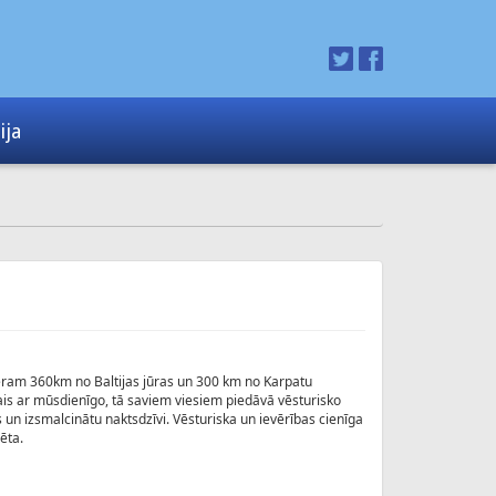
ija
ēram 360km no Baltijas jūras un 300 km no Karpatu
skais ar mūsdienīgo, tā saviem viesiem piedāvā vēsturisko
un izsmalcinātu naktsdzīvi. Vēsturiska un ievērības cienīga
ēta.