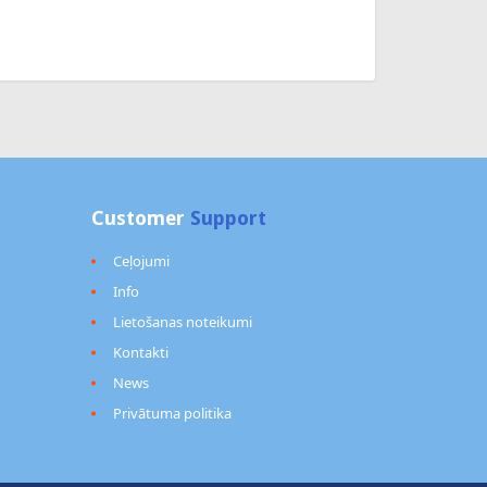
Customer
Support
Ceļojumi
Info
Lietošanas noteikumi
Kontakti
News
Privātuma politika