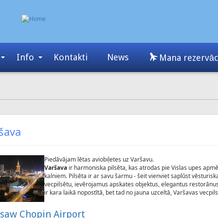
Info
Kontakti
News
Mana rezervāc
šava
Piedāvājam lētas aviobiļetes uz Varšavu.
Varšava
ir harmoniska pilsēta, kas atrodas pie Vislas upes apm
kalniem. Pilsēta ir ar savu šarmu - šeit vienviet saplūst vēsturi
vecpilsētu, ievērojamus apskates objektus, elegantus restorānus 
ir kara laikā nopostītā, bet tad no jauna uzceltā, Varšavas vecpils
saw Chopin Airport