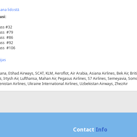
ana lidostā
usi:
uss #32
uss #79
uss #86
uss #92
uss #106
ijas
tana, Etihad Airways, SCAT, KLM, Aeroflot, Air Arabia, Asiana Airlines, Bek Air, Bri
s, Irtysh Air, Lufthansa, Mahan Air, Pegasus Airlines, S7 Airlines, Semeyavia, Somon 
nistan Airlines, Ukraine International Airlines, Uzbekistan Airways, ZhezAir
Contact
Info