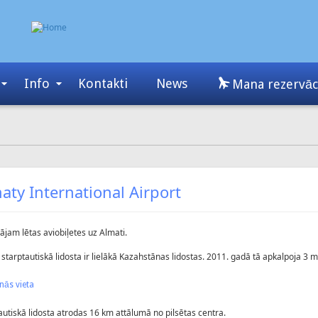
Info
Kontakti
News
Mana rezervāc
aty International Airport
ājam lētas aviobiļetes uz Almati.
 starptautiskā lidosta ir lielākā Kazahstānas lidostas. 2011. gadā tā apkalpoja 3 m
nās vieta
autiskā lidosta atrodas 16 km attālumā no pilsētas centra.