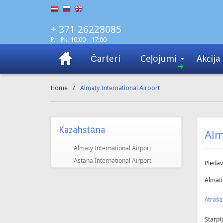
+ 371 26228085
P. - Pk. 10:00 - 17:00
Čarteri
Ceļojumi
Akcija
Home
/
Almaty International Airport
Kazahstāna
Alm
Almaty International Airport
Astana International Airport
Piedāv
Almati
Atraša
Starpt