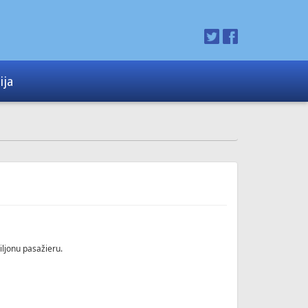
ija
iljonu pasažieru.