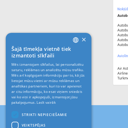
Nokļūš
Autob
Autob
Autob
Autob
×
Autob
Autob
Šajā tīmekļa vietnē tiek
LATVIAN
izmantoti sīkfaili
Aviolīn
RUS
Mēs izmantojam sīkfailus, lai personalizētu
Air As
saturu, reklāmas un analizētu mūsu trafiku.
ENGLISH
Airline
Mēs arī kopīgojam informāciju par to, kā jūs
Turkme
lietojat mūsu vietni ar mūsu reklāmas un
analītikas partneriem, kuri to var apvienot
ar citu informāciju, ko esat viņiem sniedzis
vai ko viņi ir apkopojuši, izmantojot jūsu
pakalpojumus.
Lasīt vairāk
STRIKTI NEPIECIEŠAMIE
VEIKTSPĒJAS